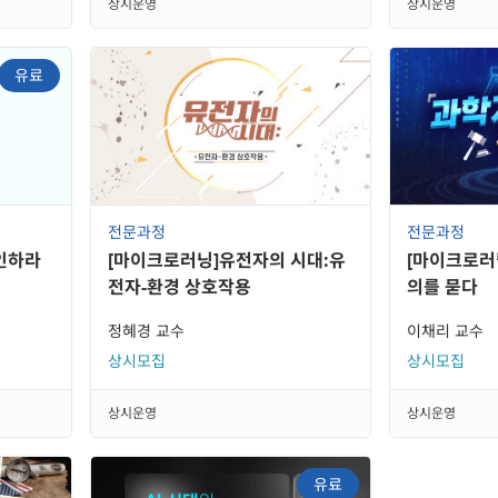
상시운영
상시운영
유료
전문과정
전문과정
인하라
[마이크로러닝]유전자의 시대:유
[마이크로러
전자-환경 상호작용
의를 묻다
정혜경 교수
이채리 교수
상시모집
상시모집
상시운영
상시운영
유료