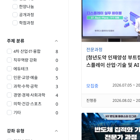
한양나눔
공개과정
학점과정
주제 분류

전문과정
4차 산업·IT·융합
8
[청년도약 인재양성 부트
직무역량 강화
0
스플레이 산업·기술 및 AI
에듀테크
0
기초과정
인문·교양·예술
5
2026.07.05 ~ 2
모집중
과학·수학·공학
3
경영·경제·사회과학
4
진행중
2026.08.02 ~ 2
의학·건강·스포츠
0
기타
0
강좌 유형
