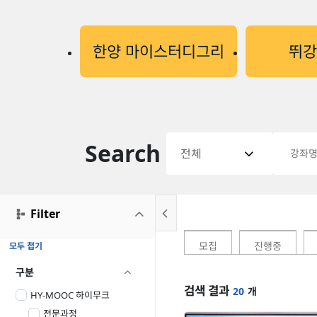
한양 마이스터디그리
뛰
강
Search
전체

좌
검
색
Filter


모집
진행중
모두 접기
구분

검색 결과
20
개
HY-MOOC 하이무크
전문과정