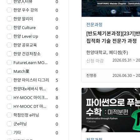
한양人터뷰
0
한양 우수 강의
0
한양 알리미
0
전문과정
한양 Culture
0
[반도체기본과정][23기]
한양 Level Up
0
집적화 기술 전문가 과정
한양 공유교육
0
한양대학교, 페디셈(주)
한양 건강저장소
0
2026.05.31 ~ 2
신청 마감
FutureLearn MOOC
0
Match業
0
진행중
2026.06.30 ~ 2
한양 마이스터 디그리
5
한양대x세바시 뛰강시리즈
6
HY-MOOC 마이크로러닝
8
HY-MOOC DT 마스터 클래스
0
학점인정 e러닝
0
군e러닝
0
기타
0
전문과정