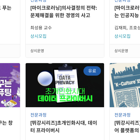
 푸는
[마이크로러닝]의사결정의 전략:
[마이크로러
문제해결을 위한 경영의 사고
는 인공지능
최성용 교수
김재희, 조호
상시모집
상시모집
상시운영
상시운영
유료
전문과정
전문과정
꾸는 창
[뛰강시리즈]초개인화시대, 데이
[뛰강시리즈]
터 프라이버시
어 플랫폼의