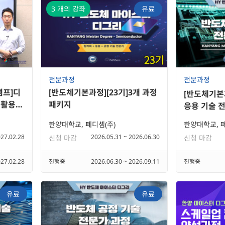
3
개의 강좌
유료
전문과정
전문과정
캠프]디
[반도체기본과정][23기]3개 과정
[반도체기본
 활용
패키지
응용 기술 
한양대학교, 페디셈(주)
한양대학교, 페
027.02.28
2026.05.31 ~ 2026.06.30
신청 마감
신청 마감
027.02.28
진행중
2026.06.30 ~ 2026.09.11
진행중
유료
유료