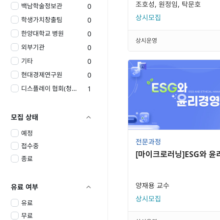
조호성, 원정임, 탁문호
백남학술정보관
0
상시모집
학생가치창출팀
0
한양대학교 병원
0
상시운영
외부기관
0
기타
0
현대경제연구원
0
디스플레이 협회(청년도약)
1
모집 상태

예정
전문과정
접수중
[마이크로러닝]ESG와 
종료
양재용 교수
유료 여부

상시모집
유료
무료