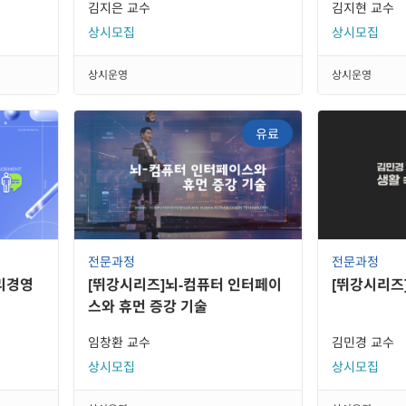
김지은 교수
김지현 교수
상시모집
상시모집
상시운영
상시운영
유료
전문과정
전문과정
윤리경영
[뛰강시리즈]뇌-컴퓨터 인터페이
[뛰강시리즈
스와 휴먼 증강 기술
임창환 교수
김민경 교수
상시모집
상시모집