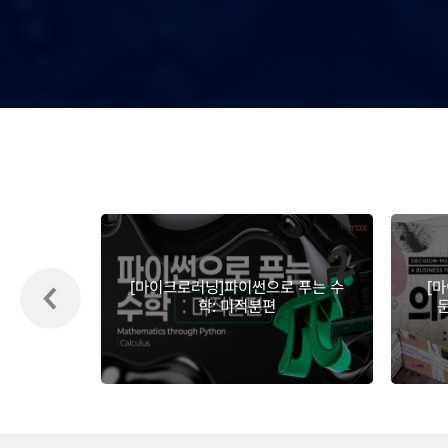
[마이크로러닝]파이썬으로 푸는 수
[
학: 미적분편