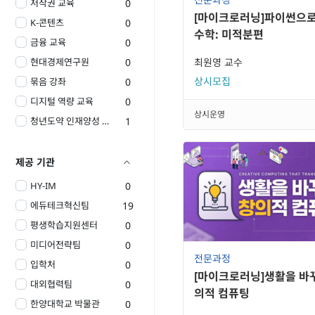
저작권 교육
0
[마이크로러닝]파이썬으로
K-콘텐츠
0
수학: 미적분편
금융 교육
0
현대경제연구원
0
최원영 교수
상시모집
묶음 강좌
0
디지털 역량 교육
0
상시운영
청년도약 인재양성 부트캠프
1
제공 기관

HY-IM
0
에듀테크혁신팀
19
평생학습지원센터
0
미디어전략팀
0
전문과정
입학처
0
[마이크로러닝]생활을 바
대외협력팀
0
의적 컴퓨팅
한양대학교 박물관
0