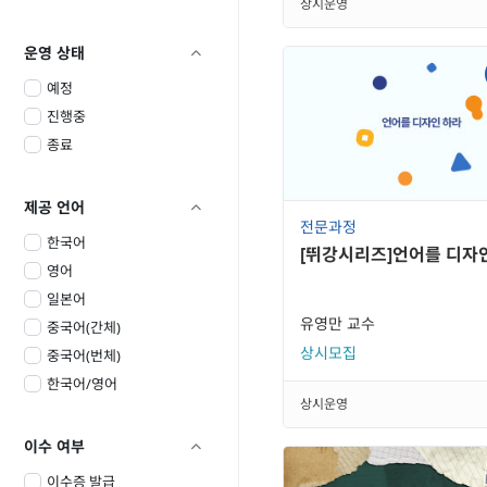
상시운영
운영 상태

예정
진행중
종료
제공 언어

전문과정
한국어
[뛰강시리즈]언어를 디자
영어
일본어
유영만 교수
중국어(간체)
상시모집
중국어(번체)
한국어/영어
상시운영
이수 여부

이수증 발급