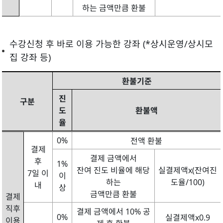
하는 금액만큼 환불
수강신청 후 바로 이용 가능한 강좌 (*상시운영/상시모
집 강좌 등)
환불기준
진
구분
도
환불액
율
0%
전액 환불
결제
결제 금액에서
후
1%
잔여 진도 비율에 해당
실결제액x(잔여진
7일 이
이
하는
도율/100)
내
상
금액만큼 환불
결제
직후
결제 금액에서 10% 공
0%
실결제액x0.9
이용