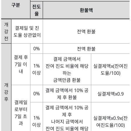
구분
진도
환불액
율
개
결제일 및 진
강
전액 환불
도율 상관없이
전
0%
전액 환불
결제 후
결제 금액에서
7일 이
1%
잔여 진도 비율에 해당
실결제액x(잔여진
내
이상
하는
도율/100)
금액만큼 환불
개
결제 금액에서 10% 공
강
0%
실결제액x0.9
제 후 환불
후
결제일
결제 금액에서 10% 공
로부터
제 후
7일 초
1%
실결제액x0.9x(잔
나머지 금액에서
과
이상
여진도율/100)
잔여 진도 비율에 해당