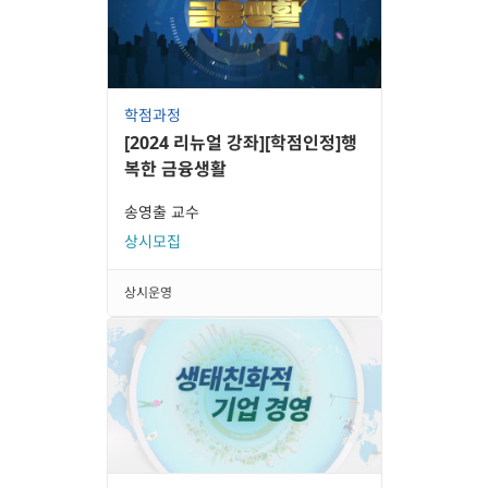
학점과정
[2024 리뉴얼 강좌][학점인정]행
복한 금융생활
송영출 교수
상시모집
상시운영