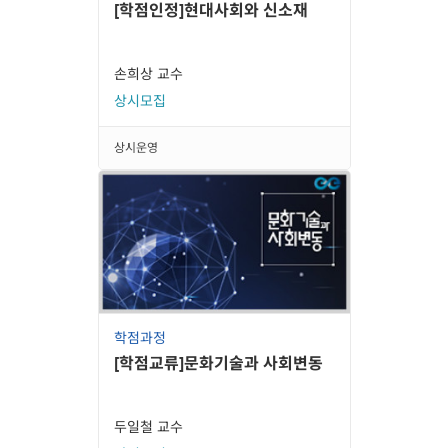
[학점인정]현대사회와 신소재
손희상 교수
상시모집
상시운영
학점과정
[학점교류]문화기술과 사회변동
두일철 교수