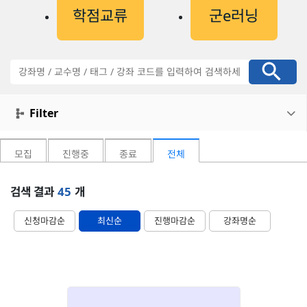
학점교류
군e러닝
강
좌
검
색
Filter

모집
진행중
종료
전체
검색 결과
45
개
신청마감순
최신순
진행마감순
강좌명순