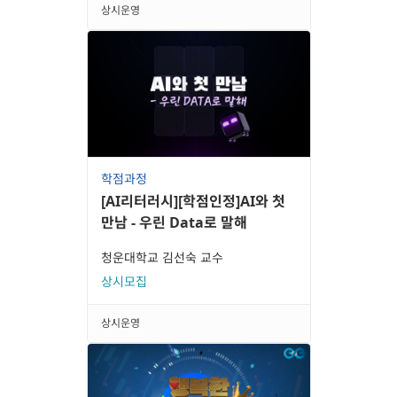
상시운영
학점과정
[AI리터러시][학점인정]AI와 첫
만남 - 우린 Data로 말해
청운대학교 김선숙 교수
상시모집
상시운영