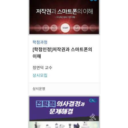
학점과정
[학점인정]저작권과 스마트폰의
이해
정연덕 교수
상시모집
상시운영